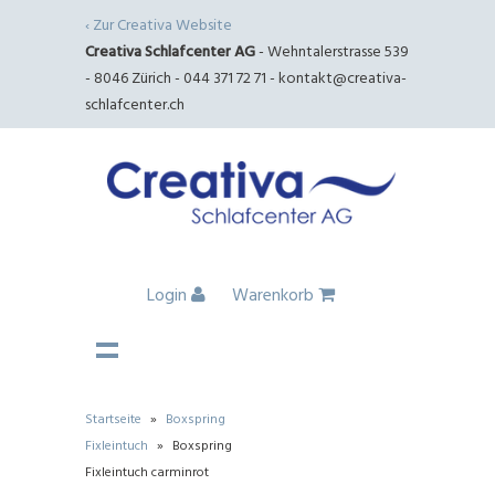
‹ Zur Creativa Website
Creativa Schlafcenter AG
- Wehntalerstrasse 539
- 8046 Zürich - 044 371 72 71 -
kontakt@creativa-
schlafcenter.ch
Login
Warenkorb
Startseite
»
Boxspring
Fixleintuch
»
Boxspring
Fixleintuch carminrot