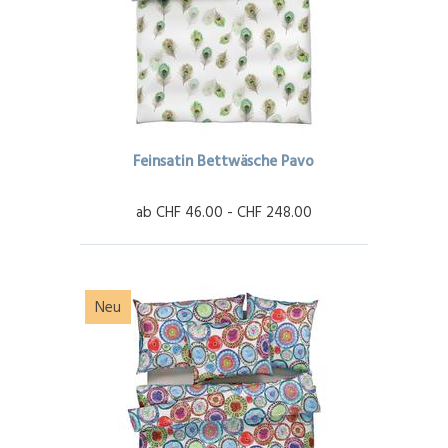
Feinsatin Bettwäsche Pavo
ab CHF 46.00 - CHF 248.00
Neu