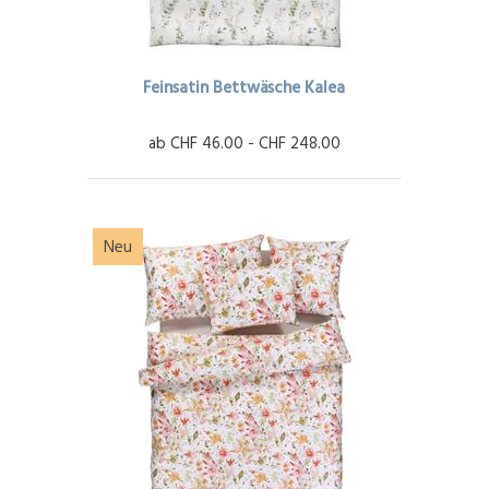
Feinsatin Bettwäsche Kalea
ab CHF 46.00 - CHF 248.00
Neu