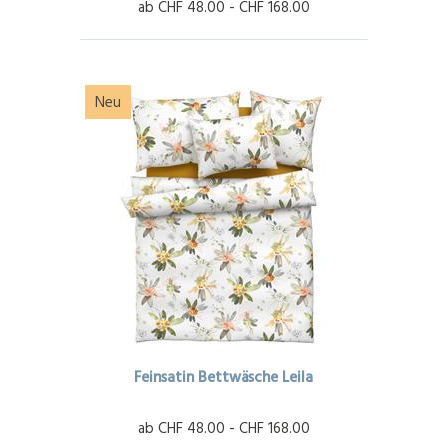
ab CHF 48.00 - CHF 168.00
Neu
Feinsatin Bettwäsche Leila
ab CHF 48.00 - CHF 168.00