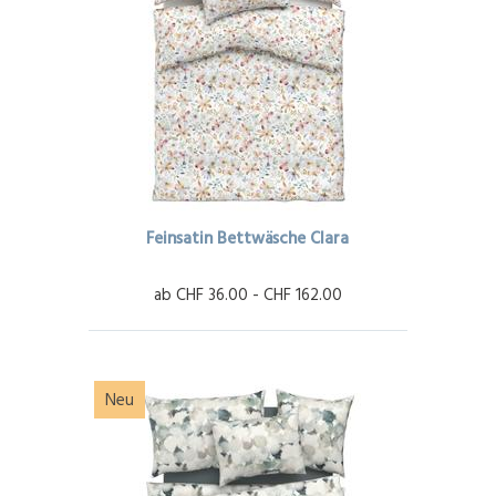
Feinsatin Bettwäsche Clara
ab CHF 36.00 - CHF 162.00
Neu