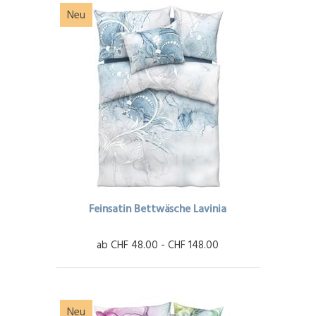
Neu
Feinsatin Bettwäsche Lavinia
ab CHF 48.00 - CHF 148.00
Neu