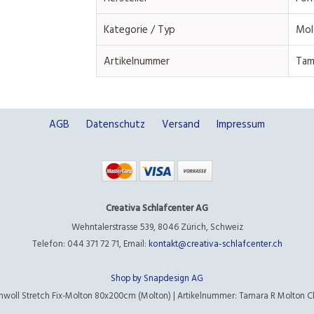
Kategorie / Typ
Mol
Artikelnummer
Tam
AGB
Datenschutz
Versand
Impressum
Creativa Schlafcenter AG
Wehntalerstrasse 539
,
8046 Zürich
,
Schweiz
Telefon: 044 371 72 71
,
Email:
kontakt@creativa-schlafcenter.ch
Shop by Snapdesign AG
woll Stretch Fix-Molton 80x200cm (Molton) | Artikelnummer: Tamara R Molton Cl