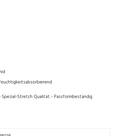
mid
feuchtigkeitsabsorbierend
e Spezial-Stretch Qualität - Passformbeständig
messe