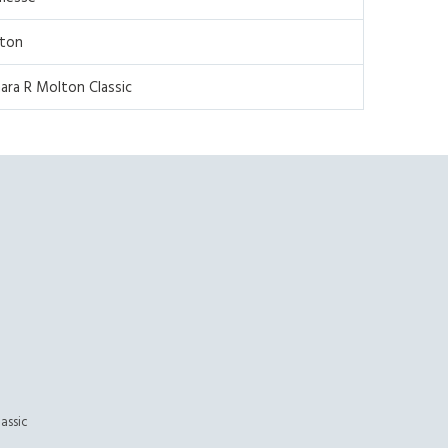
ton
ara R Molton Classic
assic