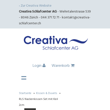
‹ Zur Creativa Website
Creativa Schlafcenter AG
- Wehntalerstrasse 539
- 8046 Zürich - 044 371 72 71 -
kontakt@creativa-
schlafcenter.ch
Login
Warenkorb
Startseite
»
Kissen & Duvets
»
RLS Nackenkissen Set mit Keil
2cm