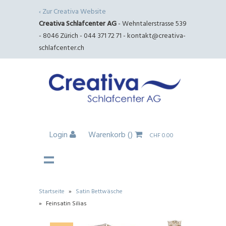
‹ Zur Creativa Website
Creativa Schlafcenter AG
- Wehntalerstrasse 539
- 8046 Zürich - 044 371 72 71 -
kontakt@creativa-
schlafcenter.ch
Login
Warenkorb
()
CHF 0.00
Startseite
»
Satin Bettwäsche
»
Feinsatin Silias