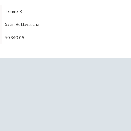
Tamara R
Satin Bettwäsche
50.340.09