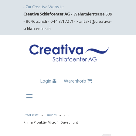
‹ Zur Creativa Website
Creativa Schlafcenter AG
- Wehntalerstrasse 539
- 8046 Zürich - 044 371 72 71 -
kontakt@creativa-
schlafcenter.ch
Login
Warenkorb
Startseite
»
Duvets
»
RLS
Klima Proaktiv Microfil Duvet light