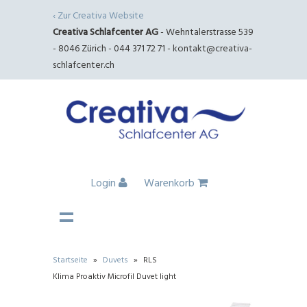
‹ Zur Creativa Website
Creativa Schlafcenter AG
- Wehntalerstrasse 539
- 8046 Zürich - 044 371 72 71 -
kontakt@creativa-
schlafcenter.ch
Login
Warenkorb
Startseite
»
Duvets
»
RLS
Klima Proaktiv Microfil Duvet light